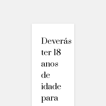
Deverás
ter 18
Festa do
anos
de
Alvarinho 2022
idade
para
ABRIL 22, 2022
POR
ALVAIANAS